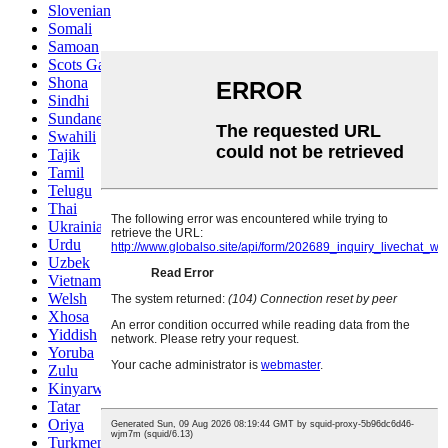
Slovenian
Somali
Samoan
Scots Gaelic
Shona
Sindhi
Sundanese
Swahili
Tajik
Tamil
Telugu
Thai
Ukrainian
Urdu
Uzbek
Vietnamese
Welsh
Xhosa
Yiddish
Yoruba
Zulu
Kinyarwanda
Tatar
Oriya
Turkmen