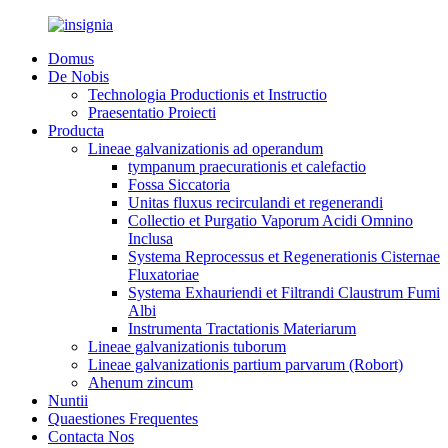
Domus
De Nobis
Technologia Productionis et Instructio
Praesentatio Proiecti
Producta
Lineae galvanizationis ad operandum
tympanum praecurationis et calefactio
Fossa Siccatoria
Unitas fluxus recirculandi et regenerandi
Collectio et Purgatio Vaporum Acidi Omnino
Inclusa
Systema Reprocessus et Regenerationis Cisternae
Fluxatoriae
Systema Exhauriendi et Filtrandi Claustrum Fumi
Albi
Instrumenta Tractationis Materiarum
Lineae galvanizationis tuborum
Lineae galvanizationis partium parvarum (Robort)
Ahenum zincum
Nuntii
Quaestiones Frequentes
Contacta Nos