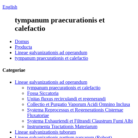
English
tympanum praecurationis et
calefactio
Domus
Producta
Lineae galvanizationis ad operandum
tympanum praecurationis et calefactio
Categoriae
Lineae galvanizationis ad operandum
tympanum praecurationis et calefactio
Fossa Siccatoria
Unitas fluxus recirculandi et regenerandi
Collectio et Purgatio Vaporum Acidi Omnino Inclusa
Systema Reprocessus et Regenerationis Cisternae
Fluxatoriae
Systema Exhauriendi et Filtrandi Claustrum Fumi Albi
Instrumenta Tractationis Materiarum
Lineae galvanizationis tuborum
Lineae galvanizationis partium parvarum (Robort)