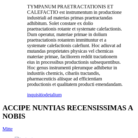
TYMPANUM PRAETRACTATIONIS ET
CALEFACTIO est instrumentum in productione
industriali ad materias primas praetractandas
adhibitum. Solet constare ex dolio
praetractationis rotante et systemate calefactionis.
Dum operatur, materiae primae in dolium
praetractationis rotantem immittuntur et a
systemate calefactionis calefiunt. Hoc adiuvat ad
mutandas proprietates physicas vel chemicas
materiae primae, faciliorem reddit tractationem
eius in processibus productionis subsequentibus.
Hoc genus instrumenti plerumque adhibetur in
industriis chemicis, cibariis tractandis,
pharmaceuticis aliisque ad efficientiam
productionis et qualitatem producti emendandam.
inquisitio
detalium
ACCIPE NUNTIAS RECENSISSIMAS A
NOBIS
Mitte